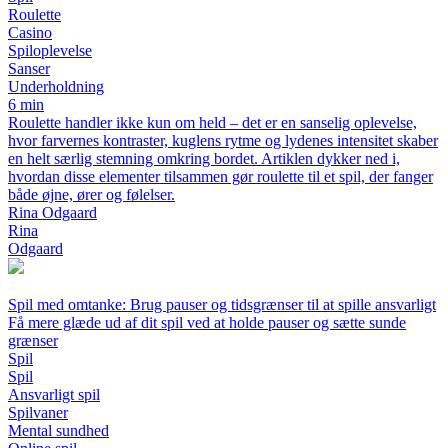
Roulette
Casino
Spiloplevelse
Sanser
Underholdning
6 min
Roulette handler ikke kun om held – det er en sanselig oplevelse,
hvor farvernes kontraster, kuglens rytme og lydenes intensitet skaber
en helt særlig stemning omkring bordet. Artiklen dykker ned i,
hvordan disse elementer tilsammen gør roulette til et spil, der fanger
både øjne, ører og følelser.
Rina Odgaard
Rina
Odgaard
Spil med omtanke: Brug pauser og tidsgrænser til at spille ansvarligt
Få mere glæde ud af dit spil ved at holde pauser og sætte sunde
grænser
Spil
Spil
Ansvarligt spil
Spilvaner
Mental sundhed