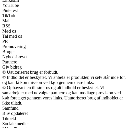
LinkedIn
YouTube
Pinterest
TikTok
Mail
RSS
Mød os
Tal med os
PR
Promovering
Bruger
Nyhedsbrevet
Partnere
Giv bidrag
© Uautoriseret brug er forbudt.
© Indholdet er beskyttet. Vi anbefaler produkter, vi selv står inde for,
og kan få kommission ved køb gennem disse links.
© Ophavsretten tilhører os og alt indhold er beskyttet. Vi
samarbejder med udvalgte partnere og kan modtage provision ved
køb foretaget gennem vores links. Uautoriseret brug af indholdet er
ikke tilladt.
Samfund
Bliv opdateret
Tilmeld
Sociale medier