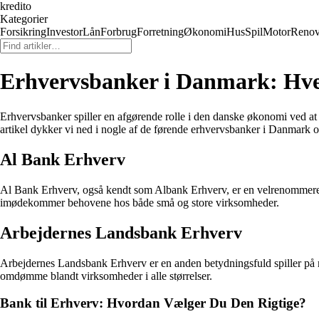
kredito
Kategorier
Forsikring
Investor
Lån
Forbrug
Forretning
Økonomi
Hus
Spil
Motor
Renov
Erhvervsbanker i Danmark: Hvem
Erhvervsbanker spiller en afgørende rolle i den danske økonomi ved at un
artikel dykker vi ned i nogle af de førende erhvervsbanker i Danmark o
Al Bank Erhverv
Al Bank Erhverv, også kendt som Albank Erhverv, er en velrenommeret 
imødekommer behovene hos både små og store virksomheder.
Arbejdernes Landsbank Erhverv
Arbejdernes Landsbank Erhverv er en anden betydningsfuld spiller på 
omdømme blandt virksomheder i alle størrelser.
Bank til Erhverv: Hvordan Vælger Du Den Rigtige?