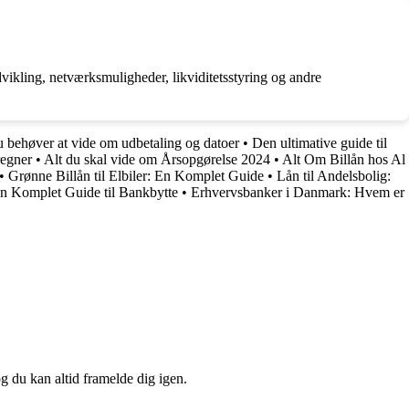
vikling, netværksmuligheder, likviditetsstyring og andre
 behøver at vide om udbetaling og datoer
•
Den ultimative guide til
regner
•
Alt du skal vide om Årsopgørelse 2024
•
Alt Om Billån hos Al
•
Grønne Billån til Elbiler: En Komplet Guide
•
Lån til Andelsbolig:
En Komplet Guide til Bankbytte
•
Erhvervsbanker i Danmark: Hvem er
og du kan altid framelde dig igen.