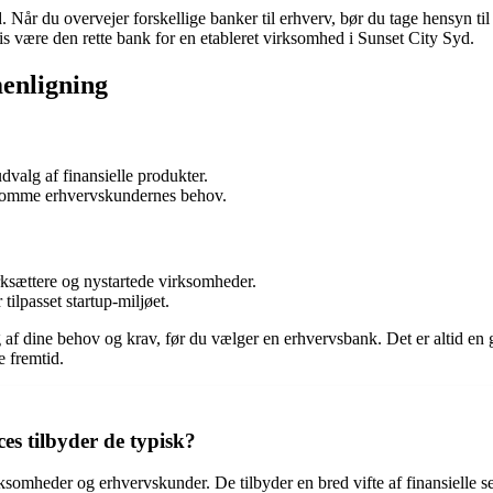
 Når du overvejer forskellige banker til erhverv, bør du tage hensyn ti
is være den rette bank for en etableret virksomhed i Sunset City Syd.
enligning
dvalg af finansielle produkter.
dekomme erhvervskundernes behov.
rksættere og nystartede virksomheder.
ilpasset startup-miljøet.
f dine behov og krav, før du vælger en erhvervsbank. Det er altid en go
e fremtid.
es tilbyder de typisk?
ksomheder og erhvervskunder. De tilbyder en bred vifte af finansielle ser