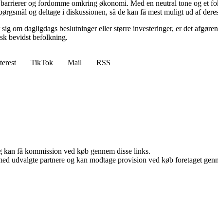
barrierer og fordomme omkring økonomi. Med en neutral tone og et fokus
spørgsmål og deltage i diskussionen, så de kan få mest muligt ud af dere
 sig om dagligdags beslutninger eller større investeringer, er det afgøre
isk bevidst befolkning.
terest
TikTok
Mail
RSS
, og kan få kommission ved køb gennem disse links.
med udvalgte partnere og kan modtage provision ved køb foretaget gennem