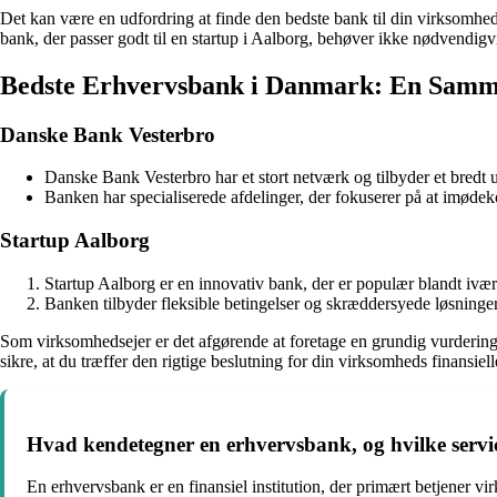
Det kan være en udfordring at finde den bedste bank til din virksomhed.
bank, der passer godt til en startup i Aalborg, behøver ikke nødvendigv
Bedste Erhvervsbank i Danmark: En Samm
Danske Bank Vesterbro
Danske Bank Vesterbro har et stort netværk og tilbyder et bredt u
Banken har specialiserede afdelinger, der fokuserer på at imø
Startup Aalborg
Startup Aalborg er en innovativ bank, der er populær blandt ivæ
Banken tilbyder fleksible betingelser og skræddersyede løsninger t
Som virksomhedsejer er det afgørende at foretage en grundig vurdering a
sikre, at du træffer den rigtige beslutning for din virksomheds finansiell
Hvad kendetegner en erhvervsbank, og hvilke servic
En erhvervsbank er en finansiel institution, der primært betjener vir