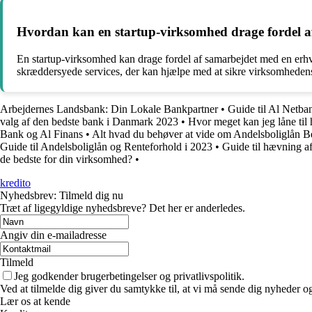
Hvordan kan en startup-virksomhed drage fordel 
En startup-virksomhed kan drage fordel af samarbejdet med en erhve
skræddersyede services, der kan hjælpe med at sikre virksomhedens
Arbejdernes Landsbank: Din Lokale Bankpartner
•
Guide til Al Netba
valg af den bedste bank i Danmark 2023
•
Hvor meget kan jeg låne til 
Bank og Al Finans
•
Alt hvad du behøver at vide om Andelsboliglån B
Guide til Andelsboliglån og Renteforhold i 2023
•
Guide til hævning af
de bedste for din virksomhed?
•
kredito
Nyhedsbrev: Tilmeld dig nu
Træt af ligegyldige nyhedsbreve? Det her er anderledes.
Angiv din e-mailadresse
Tilmeld
Jeg godkender brugerbetingelser og privatlivspolitik.
Ved at tilmelde dig giver du samtykke til, at vi må sende dig nyheder og
Lær os at kende