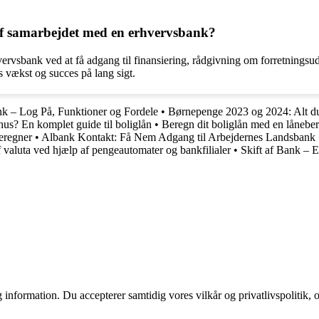
af samarbejdet med en erhvervsbank?
rvsbank ved at få adgang til finansiering, rådgivning om forretningsud
 vækst og succes på lang sigt.
nk – Log På, Funktioner og Fordele
•
Børnepenge 2023 og 2024: Alt du
hus? En komplet guide til boliglån
•
Beregn dit boliglån med en lånebe
eregner
•
Albank Kontakt: Få Nem Adgang til Arbejdernes Landsbank
 valuta ved hjælp af pengeautomater og bankfilialer
•
Skift af Bank – 
 information. Du accepterer samtidig vores vilkår og privatlivspolitik, 