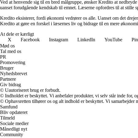
Ved at henvende sig til en bred målgruppe, ønsker Kredito at nedbryde 
uanset forudgående kendskab til emnet. Læserne opfordres til at stille 
Kredito eksisterer, fordi økonomi vedrører os alle. Uanset om det drejer
Kredito at gøre en forskel i læsernes liv og bidrage til en mere økonom
At dele er kærligt
X
Facebook
Instagram
LinkedIn
YouTube
Pin
Mød os
Tal med os
PR
Promovering
Bruger
Nyhedsbrevet
Partnere
Giv bidrag
© Uautoriseret brug er forbudt.
© Indholdet er beskyttet. Vi anbefaler produkter, vi selv står inde for
© Ophavsretten tilhører os og alt indhold er beskyttet. Vi samarbejder 
Samfund
Bliv opdateret
Tilmeld
Sociale medier
Månedligt nyt
Community