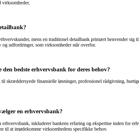
il virksomheder.
detailbank?
hvervskunder, mens en traditionel detailbank primært henvender sig til
v og udfordringer, som virksomheder står overfor.
e den bedste erhvervsbank for deres behov?
 skræddersyede finansielle løsninger, professionel rådgivning, hurtiger
 vælger en erhvervsbank?
n erhvervsbank, inkluderer bankens erfaring og ekspertise inden for erh
 evne til at imødekomme virksomhedens specifikke behov.