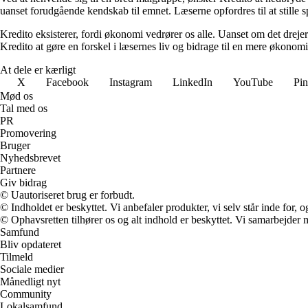
uanset forudgående kendskab til emnet. Læserne opfordres til at stille 
Kredito eksisterer, fordi økonomi vedrører os alle. Uanset om det drejer
Kredito at gøre en forskel i læsernes liv og bidrage til en mere økonom
At dele er kærligt
X
Facebook
Instagram
LinkedIn
YouTube
Pin
Mød os
Tal med os
PR
Promovering
Bruger
Nyhedsbrevet
Partnere
Giv bidrag
© Uautoriseret brug er forbudt.
© Indholdet er beskyttet. Vi anbefaler produkter, vi selv står inde for
© Ophavsretten tilhører os og alt indhold er beskyttet. Vi samarbejder 
Samfund
Bliv opdateret
Tilmeld
Sociale medier
Månedligt nyt
Community
Lokalsamfund