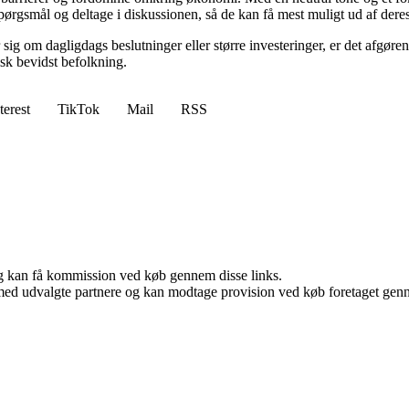
spørgsmål og deltage i diskussionen, så de kan få mest muligt ud af dere
 sig om dagligdags beslutninger eller større investeringer, er det afgøre
isk bevidst befolkning.
terest
TikTok
Mail
RSS
, og kan få kommission ved køb gennem disse links.
med udvalgte partnere og kan modtage provision ved køb foretaget gennem