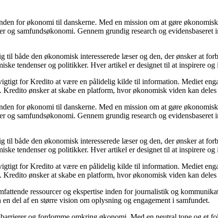
t inden for økonomi til danskerne. Med en mission om at gøre økonomiske
inger og samfundsøkonomi. Gennem grundig research og evidensbaseret i
sig til både den økonomisk interesserede læser og den, der ønsker at forb
 tendenser og politikker. Hver artikel er designet til at inspirere og 
gtigt for Kredito at være en pålidelig kilde til information. Mediet enga
 Kredito ønsker at skabe en platform, hvor økonomisk viden kan deles 
t inden for økonomi til danskerne. Med en mission om at gøre økonomiske
inger og samfundsøkonomi. Gennem grundig research og evidensbaseret i
sig til både den økonomisk interesserede læser og den, der ønsker at forb
 tendenser og politikker. Hver artikel er designet til at inspirere og 
gtigt for Kredito at være en pålidelig kilde til information. Mediet enga
 Kredito ønsker at skabe en platform, hvor økonomisk viden kan deles 
 omfattende ressourcer og ekspertise inden for journalistik og kommunika
å en del af en større vision om oplysning og engagement i samfundet.
barrierer og fordomme omkring økonomi. Med en neutral tone og et fokus