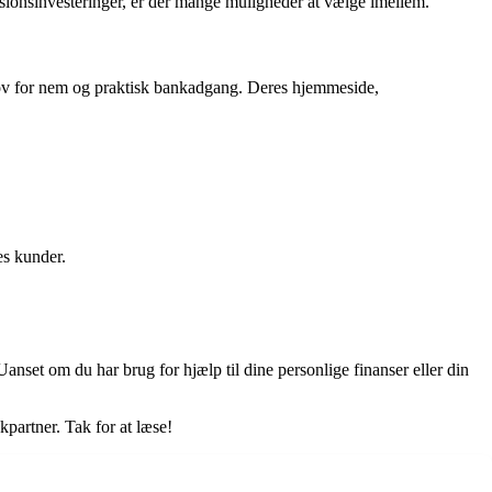
nsionsinvesteringer, er der mange muligheder at vælge imellem.
hov for nem og praktisk bankadgang. Deres hjemmeside,
es kunder.
Uanset om du har brug for hjælp til dine personlige finanser eller din
kpartner. Tak for at læse!