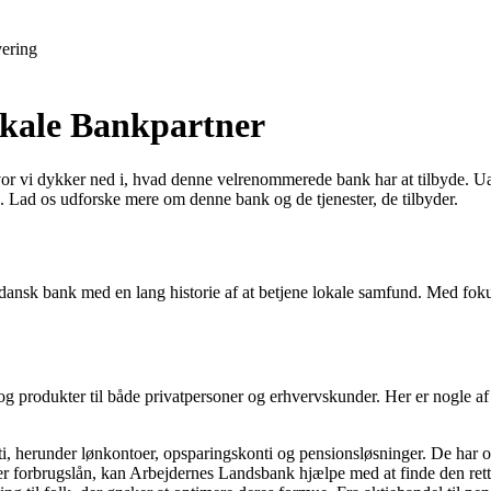
ering
kale Bankpartner
 vi dykker ned i, hvad denne velrenommerede bank har at tilbyde. Uanse
. Lad os udforske mere om denne bank og de tjenester, de tilbyder.
ansk bank med en lang historie af at betjene lokale samfund. Med foku
r og produkter til både privatpersoner og erhvervskunder. Her er nogle 
i, herunder lønkontoer, opsparingskonti og pensionsløsninger. De har og
er forbrugslån, kan Arbejdernes Landsbank hjælpe med at finde den rette