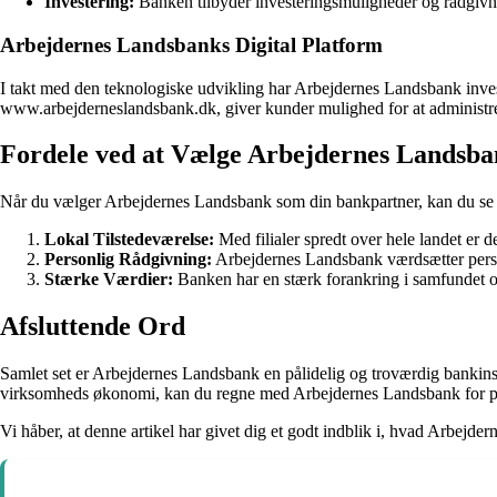
Investering:
Banken tilbyder investeringsmuligheder og rådgivnin
Arbejdernes Landsbanks Digital Platform
I takt med den teknologiske udvikling har Arbejdernes Landsbank inv
www.arbejderneslandsbank.dk, giver kunder mulighed for at administrer
Fordele ved at Vælge Arbejdernes Landsb
Når du vælger Arbejdernes Landsbank som din bankpartner, kan du se f
Lokal Tilstedeværelse:
Med filialer spredt over hele landet er de
Personlig Rådgivning:
Arbejdernes Landsbank værdsætter person
Stærke Værdier:
Banken har en stærk forankring i samfundet og 
Afsluttende Ord
Samlet set er Arbejdernes Landsbank en pålidelig og troværdig bankinstit
virksomheds økonomi, kan du regne med Arbejdernes Landsbank for pr
Vi håber, at denne artikel har givet dig et godt indblik i, hvad Arbejd