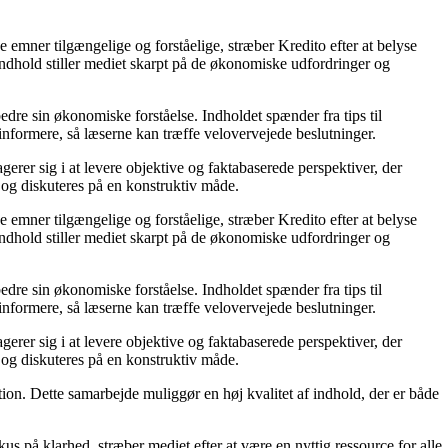
 emner tilgængelige og forståelige, stræber Kredito efter at belyse
ndhold stiller mediet skarpt på de økonomiske udfordringer og
edre sin økonomiske forståelse. Indholdet spænder fra tips til
informere, så læserne kan træffe velovervejede beslutninger.
gerer sig i at levere objektive og faktabaserede perspektiver, der
og diskuteres på en konstruktiv måde.
 emner tilgængelige og forståelige, stræber Kredito efter at belyse
ndhold stiller mediet skarpt på de økonomiske udfordringer og
edre sin økonomiske forståelse. Indholdet spænder fra tips til
informere, så læserne kan træffe velovervejede beslutninger.
gerer sig i at levere objektive og faktabaserede perspektiver, der
og diskuteres på en konstruktiv måde.
tion. Dette samarbejde muliggør en høj kvalitet af indhold, der er både
 på klarhed, stræber mediet efter at være en nyttig ressource for alle,