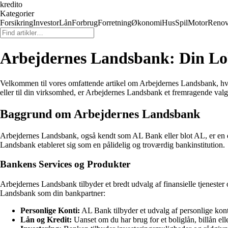
kredito
Kategorier
Forsikring
Investor
Lån
Forbrug
Forretning
Økonomi
Hus
Spil
Motor
Renov
Arbejdernes Landsbank: Din Lo
Velkommen til vores omfattende artikel om Arbejdernes Landsbank, hvor
eller til din virksomhed, er Arbejdernes Landsbank et fremragende valg
Baggrund om Arbejdernes Landsbank
Arbejdernes Landsbank, også kendt som AL Bank eller blot AL, er en d
Landsbank etableret sig som en pålidelig og troværdig bankinstitution.
Bankens Services og Produkter
Arbejdernes Landsbank tilbyder et bredt udvalg af finansielle tjeneste
Landsbank som din bankpartner:
Personlige Konti:
AL Bank tilbyder et udvalg af personlige kont
Lån og Kredit:
Uanset om du har brug for et boliglån, billån ell