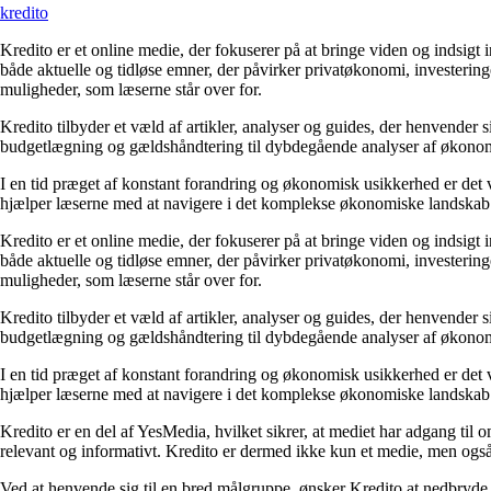
kredito
Kredito er et online medie, der fokuserer på at bringe viden og indsig
både aktuelle og tidløse emner, der påvirker privatøkonomi, invester
muligheder, som læserne står over for.
Kredito tilbyder et væld af artikler, analyser og guides, der henvender 
budgetlægning og gældshåndtering til dybdegående analyser af økonomiske
I en tid præget af konstant forandring og økonomisk usikkerhed er det vi
hjælper læserne med at navigere i det komplekse økonomiske landskab.
Kredito er et online medie, der fokuserer på at bringe viden og indsig
både aktuelle og tidløse emner, der påvirker privatøkonomi, invester
muligheder, som læserne står over for.
Kredito tilbyder et væld af artikler, analyser og guides, der henvender 
budgetlægning og gældshåndtering til dybdegående analyser af økonomiske
I en tid præget af konstant forandring og økonomisk usikkerhed er det vi
hjælper læserne med at navigere i det komplekse økonomiske landskab.
Kredito er en del af YesMedia, hvilket sikrer, at mediet har adgang til
relevant og informativt. Kredito er dermed ikke kun et medie, men ogs
Ved at henvende sig til en bred målgruppe, ønsker Kredito at nedbryde 