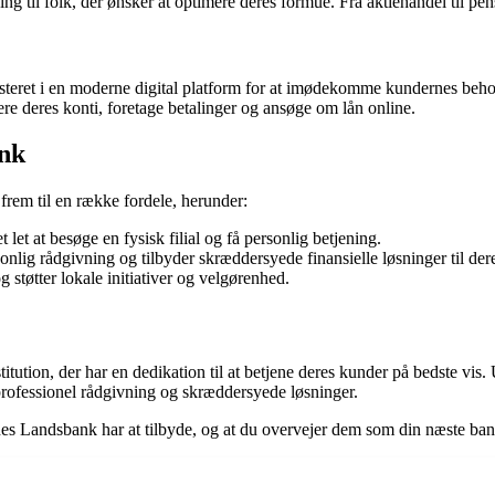
g til folk, der ønsker at optimere deres formue. Fra aktiehandel til pe
esteret i en moderne digital platform for at imødekomme kundernes be
e deres konti, foretage betalinger og ansøge om lån online.
ank
rem til en række fordele, herunder:
t let at besøge en fysisk filial og få personlig betjening.
lig rådgivning og tilbyder skræddersyede finansielle løsninger til der
støtter lokale initiativer og velgørenhed.
ution, der har en dedikation til at betjene deres kunder på bedste vis. 
ofessionel rådgivning og skræddersyede løsninger.
ernes Landsbank har at tilbyde, og at du overvejer dem som din næste ban